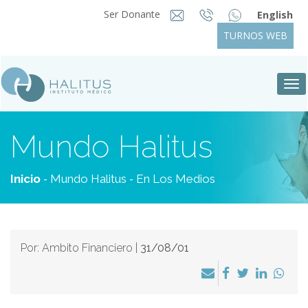
Ser Donante
English
TURNOS WEB
Tog
nav
Mundo Halitus
-
-
Inicio
Mundo Halitus
En Los Medios
Por: Ambito Financiero |
31/08/01