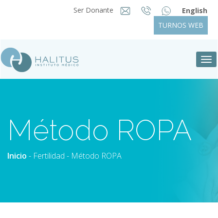
Ser Donante
English
TURNOS WEB
Tog
nav
Método ROPA
Inicio
-
Fertilidad
- Método ROPA