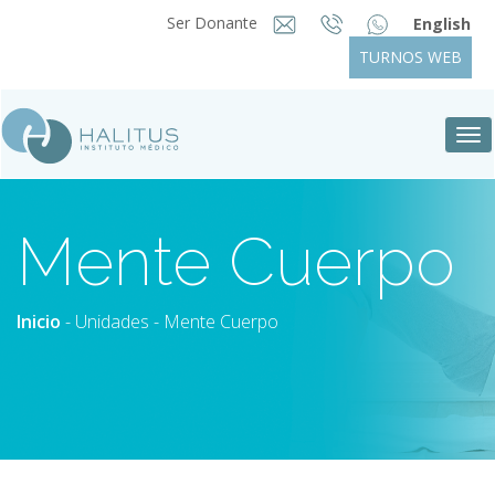
Ser Donante
English
TURNOS WEB
Tog
nav
Mente Cuerpo
Inicio
-
Unidades
- Mente Cuerpo