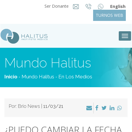
Ser Donante
English
TURNOS WEB
Tog
nav
Mundo Halitus
-
-
Inicio
Mundo Halitus
En Los Medios
Por: Brio News |
11/03/21
¿PUEDO CAMBIAR LA FECHA