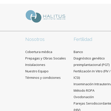
Nosotros
Fertilidad
Cobertura médica
Banco
Prepagas y Obras Sociales
Diagnóstico genético
Instalaciones
preimplantacional (PGT)
Nuestro Equipo
Fertilización In Vitro (FIV /
Términos y condiciones
ICSI)
Inseminación Intrauterin
Método ROPA
Ovodonación
Parejas Serodiscordant
(HIV)