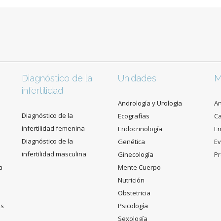
Diagnóstico de la
Unidades
M
infertilidad
Andrología y Urología
Ar
Diagnóstico de la
Ecografías
C
infertilidad femenina
Endocrinología
En
Diagnóstico de la
Genética
Ev
infertilidad masculina
Ginecología
Pr
a
Mente Cuerpo
Nutrición
Obstetricia
es
Psicología
Sexología