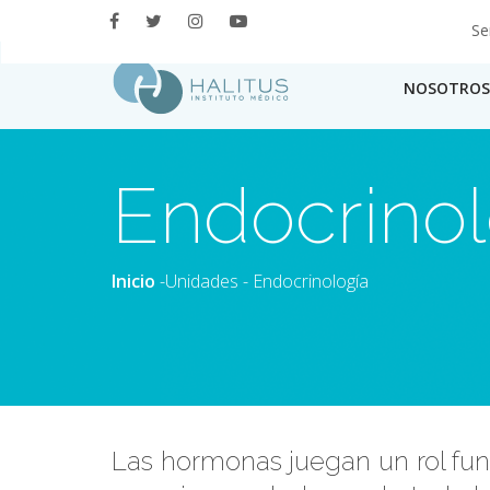
Se
NOSOTROS
Endocrinol
Inicio
-
Unidades
- Endocrinología
Las hormonas juegan un rol fu