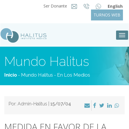
Ser Donante
English
TURNOS WEB
Tog
nav
Mundo Halitus
-
-
Inicio
Mundo Halitus
En Los Medios
Por: Admin-Halitus |
15/07/04
MEDIDA EN FAVOR DE LA