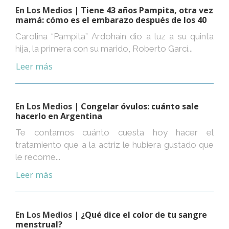
En Los Medios
| Tiene 43 años Pampita, otra vez
mamá: cómo es el embarazo después de los 40
Carolina “Pampita” Ardohain dio a luz a su quinta
hija, la primera con su marido, Roberto Garcí...
Leer más
En Los Medios
| Congelar óvulos: cuánto sale
hacerlo en Argentina
Te contamos cuánto cuesta hoy hacer el
tratamiento que a la actriz le hubiera gustado que
le recome...
Leer más
En Los Medios
| ¿Qué dice el color de tu sangre
menstrual?