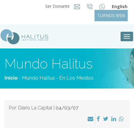
Ser Donante
English
TURNOS WEB
Tog
nav
Mundo Halitus
-
-
Inicio
Mundo Halitus
En Los Medios
Por: Diario La Capital |
04/03/07