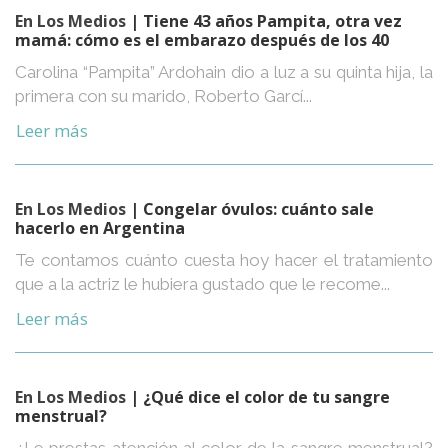
En Los Medios
| Tiene 43 años Pampita, otra vez
mamá: cómo es el embarazo después de los 40
Carolina “Pampita” Ardohain dio a luz a su quinta hija, la
primera con su marido, Roberto Garcí...
Leer más
En Los Medios
| Congelar óvulos: cuánto sale
hacerlo en Argentina
Te contamos cuánto cuesta hoy hacer el tratamiento
que a la actriz le hubiera gustado que le recome...
Leer más
En Los Medios
| ¿Qué dice el color de tu sangre
menstrual?