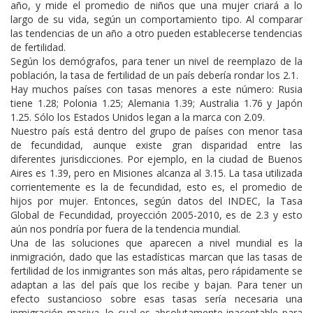
año, y mide el promedio de niños que una mujer criará a lo
largo de su vida, según un comportamiento tipo. Al comparar
las tendencias de un año a otro pueden establecerse tendencias
de fertilidad.
Según los demógrafos, para tener un nivel de reemplazo de la
población, la tasa de fertilidad de un país debería rondar los 2.1.
Hay muchos países con tasas menores a este número: Rusia
tiene 1.28; Polonia 1.25; Alemania 1.39; Australia 1.76 y Japón
1.25. Sólo los Estados Unidos legan a la marca con 2.09.
Nuestro país está dentro del grupo de países con menor tasa
de fecundidad, aunque existe gran disparidad entre las
diferentes jurisdicciones. Por ejemplo, en la ciudad de Buenos
Aires es 1.39, pero en Misiones alcanza al 3.15. La tasa utilizada
corrientemente es la de fecundidad, esto es, el promedio de
hijos por mujer. Entonces, según datos del INDEC, la Tasa
Global de Fecundidad, proyección 2005-2010, es de 2.3 y esto
aún nos pondría por fuera de la tendencia mundial.
Una de las soluciones que aparecen a nivel mundial es la
inmigración, dado que las estadísticas marcan que las tasas de
fertilidad de los inmigrantes son más altas, pero rápidamente se
adaptan a las del país que los recibe y bajan. Para tener un
efecto sustancioso sobre esas tasas sería necesaria una
inmigración masiva, lo cual es absolutamente inaceptable para