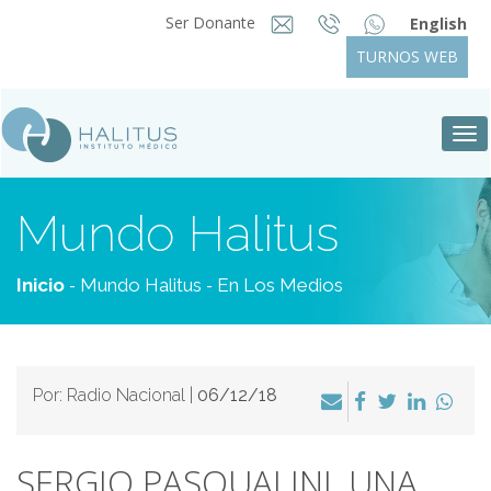
Ser Donante
English
TURNOS WEB
Tog
nav
Mundo Halitus
-
-
Inicio
Mundo Halitus
En Los Medios
Por: Radio Nacional |
06/12/18
SERGIO PASQUALINI, UNA