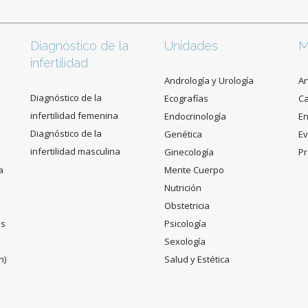
Diagnóstico de la
Unidades
M
infertilidad
Andrología y Urología
Ar
Diagnóstico de la
Ecografías
C
infertilidad femenina
Endocrinología
En
Diagnóstico de la
Genética
Ev
infertilidad masculina
Ginecología
Pr
a
Mente Cuerpo
Nutrición
Obstetricia
es
Psicología
Sexología
n)
Salud y Estética