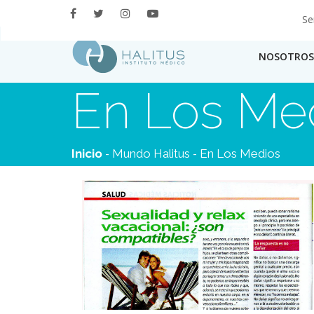
Se
NOSOTROS
En Los Me
-
-
Inicio
Mundo Halitus
En Los Medios