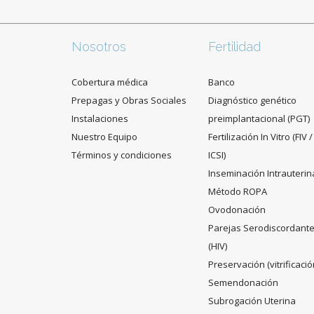
Nosotros
Fertilidad
Cobertura médica
Banco
Prepagas y Obras Sociales
Diagnóstico genético
Instalaciones
preimplantacional (PGT)
Nuestro Equipo
Fertilización In Vitro (FIV /
Términos y condiciones
ICSI)
Inseminación Intrauterin
Método ROPA
Ovodonación
Parejas Serodiscordant
(HIV)
Preservación (vitrificació
Semendonación
Subrogación Uterina