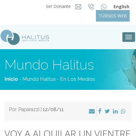
Ser Donante
English
TURNOS WEB
Tog
nav
Mundo Halitus
-
-
Inicio
Mundo Halitus
En Los Medios
Por: Paparazzi |
12/08/11
VOY A ALQUILAR UN VIENTRE