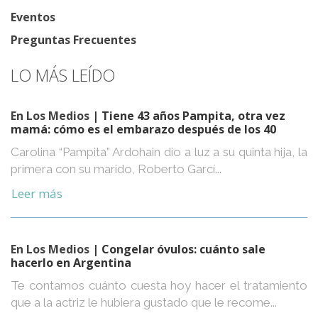
Eventos
Preguntas Frecuentes
LO MÁS LEÍDO
En Los Medios
| Tiene 43 años Pampita, otra vez
mamá: cómo es el embarazo después de los 40
Carolina “Pampita” Ardohain dio a luz a su quinta hija, la
primera con su marido, Roberto Garcí...
Leer más
En Los Medios
| Congelar óvulos: cuánto sale
hacerlo en Argentina
Te contamos cuánto cuesta hoy hacer el tratamiento
que a la actriz le hubiera gustado que le recome...