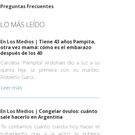
Preguntas Frecuentes
LO MÁS LEÍDO
En Los Medios
| Tiene 43 años Pampita,
otra vez mamá: cómo es el embarazo
después de los 40
Carolina “Pampita” Ardohain dio a luz a su
quinta hija, la primera con su marido,
Roberto Garcí...
Leer más
En Los Medios
| Congelar óvulos: cuánto
sale hacerlo en Argentina
Te contamos cuánto cuesta hoy hacer el
tratamiento que a la actriz le hubiera