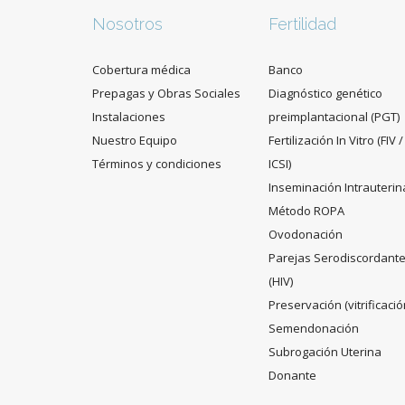
Nosotros
Fertilidad
Cobertura médica
Banco
Prepagas y Obras Sociales
Diagnóstico genético
Instalaciones
preimplantacional (PGT)
Nuestro Equipo
Fertilización In Vitro (FIV /
Términos y condiciones
ICSI)
Inseminación Intrauterin
Método ROPA
Ovodonación
Parejas Serodiscordant
(HIV)
Preservación (vitrificació
Semendonación
Subrogación Uterina
Donante