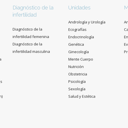
Diagnóstico de la
Unidades
M
infertilidad
Andrología y Urología
Ar
Diagnóstico de la
Ecografías
C
infertilidad femenina
Endocrinología
En
Diagnóstico de la
Genética
Ev
infertilidad masculina
Ginecología
Pr
a
Mente Cuerpo
Nutrición
Obstetricia
es
Psicología
Sexología
n)
Salud y Estética