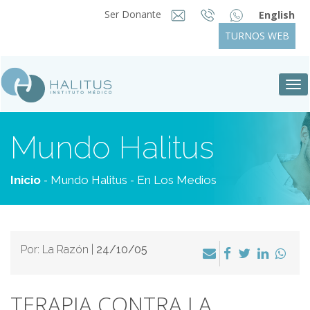
Ser Donante
English
TURNOS WEB
Tog
nav
Mundo Halitus
-
-
Inicio
Mundo Halitus
En Los Medios
Por: La Razón |
24/10/05
TERAPIA CONTRA LA