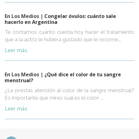
En Los Medios
| Congelar óvulos: cuánto sale
hacerlo en Argentina
Te contamos cuánto cuesta hoy hacer el tratamiento
que a la actriz le hubiera gustado que le recome...
Leer más
En Los Medios
| ¿Qué dice el color de tu sangre
menstrual?
¿Le prestas atención al color de la sangre menstrual?
Es importante que mires cuál es el color ...
Leer más