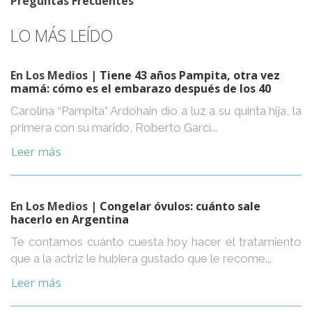
Preguntas Frecuentes
LO MÁS LEÍDO
En Los Medios
| Tiene 43 años Pampita, otra vez
mamá: cómo es el embarazo después de los 40
Carolina “Pampita” Ardohain dio a luz a su quinta hija, la
primera con su marido, Roberto Garcí...
Leer más
En Los Medios
| Congelar óvulos: cuánto sale
hacerlo en Argentina
Te contamos cuánto cuesta hoy hacer el tratamiento
que a la actriz le hubiera gustado que le recome...
Leer más