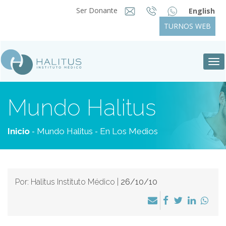
Ser Donante
English
TURNOS WEB
Tog
nav
Mundo Halitus
-
-
Inicio
Mundo Halitus
En Los Medios
Por: Halitus Instituto Médico |
26/10/10