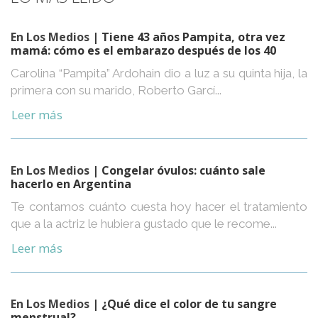
En Los Medios
| Tiene 43 años Pampita, otra vez
mamá: cómo es el embarazo después de los 40
Carolina “Pampita” Ardohain dio a luz a su quinta hija, la
primera con su marido, Roberto Garcí...
Leer más
En Los Medios
| Congelar óvulos: cuánto sale
hacerlo en Argentina
Te contamos cuánto cuesta hoy hacer el tratamiento
que a la actriz le hubiera gustado que le recome...
Leer más
En Los Medios
| ¿Qué dice el color de tu sangre
menstrual?