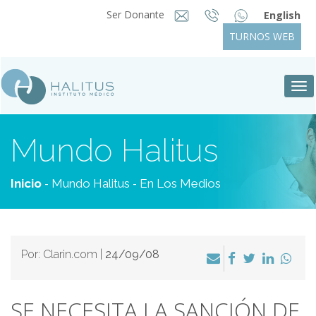
Ser Donante
English
TURNOS WEB
Tog
nav
Mundo Halitus
-
-
Inicio
Mundo Halitus
En Los Medios
Por: Clarin.com |
24/09/08
SE NECESITA LA SANCIÓN DE