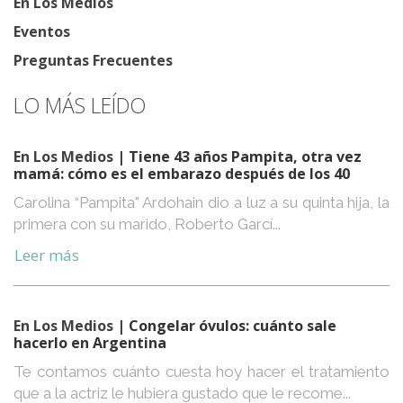
En Los Medios
Eventos
Preguntas Frecuentes
LO MÁS LEÍDO
En Los Medios
| Tiene 43 años Pampita, otra vez
mamá: cómo es el embarazo después de los 40
Carolina “Pampita” Ardohain dio a luz a su quinta hija, la
primera con su marido, Roberto Garcí...
Leer más
En Los Medios
| Congelar óvulos: cuánto sale
hacerlo en Argentina
Te contamos cuánto cuesta hoy hacer el tratamiento
que a la actriz le hubiera gustado que le recome...