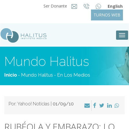
Ser Donante
English
TURNOS WEB
Tog
nav
Mundo Halitus
-
-
Inicio
Mundo Halitus
En Los Medios
Por: Yahoo! Noticias |
01/09/10
RUBÉOLA Y EMBARAZO: LO