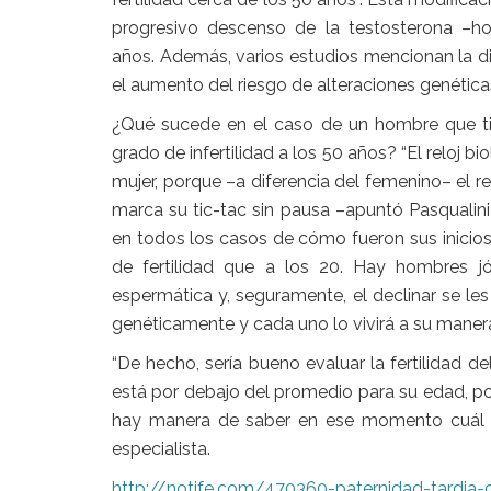
progresivo descenso de la testosterona –
años. Además, varios estudios mencionan la d
el aumento del riesgo de alteraciones genéticas
¿Qué sucede en el caso de un hombre que ti
grado de infertilidad a los 50 años? “El
reloj bi
mujer, porque –a diferencia del femenino– el re
marca su tic-tac sin pausa –apuntó Pasqualini
en todos los casos de cómo fueron sus inicios”
de fertilidad que a los 20. Hay hombres j
espermática y, seguramente, el declinar se l
genéticamente y cada uno lo vivirá a su manera
“De hecho, sería bueno evaluar la
fertilidad
del
está por debajo del promedio para su edad, p
hay manera de saber en ese momento cuál ser
especialista.
http://notife.com/470360-paternidad-tardia-