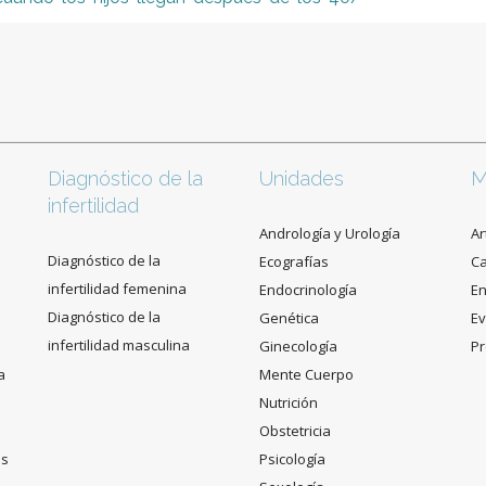
Diagnóstico de la
Unidades
M
infertilidad
Andrología y Urología
Ar
Diagnóstico de la
Ecografías
C
infertilidad femenina
Endocrinología
En
Diagnóstico de la
Genética
Ev
infertilidad masculina
Ginecología
Pr
a
Mente Cuerpo
Nutrición
Obstetricia
es
Psicología