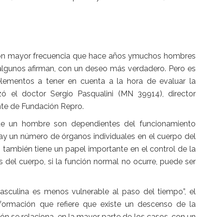
con mayor frecuencia que hace años y
muchos hombres
algunos afirman, con un
deseo más verdadero
. Pero es
elementos a tener en cuenta a la hora de evaluar la
izó el doctor Sergio Pasqualini (MN 39914), director
ente de Fundación Repro.
 un hombre son dependientes del funcionamiento
ay un número de órganos individuales en el cuerpo del
 también tiene un papel importante en el control de la
del cuerpo, si la función normal no ocurre, puede ser
asculina es menos vulnerable al paso del tiempo”, el
nformación que refiere que existe un descenso de la
ción se relaciona, en la mayor parte de los casos, con un