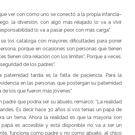
e que ver con cómo uno se conectó a la propia infancia–
go, la diversión, con algo más relajado lo va a vivir
 responsabilidad lo va a pasar peor, con más carga”.
se los cataloga con mayores dificultades para poner
persona, porque en ocasiones son personas que tienen
 tienen otra relación con los límites”. Porque a veces,
nseguridad de los padres”.
 paternidad tardía es la falta de paciencia. Para la
evidencia en las personas que postergan su paternidad
a de los que fueron más jóvenes”.
n padre que podría ser su abuelo, remarcó: “La realidad
ndes. Es decir, hace 30 años si vos tenías un papá de
ra un tema. Ahora la realidad es que la mayoría son
 papá es accesible y está disponible no va a ser un
esente, funciona como padre y no como abuelo, al chico