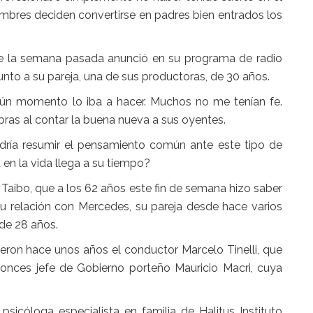
bres deciden convertirse en padres bien entrados los
que la semana pasada anunció en su programa de radio
junto a su
pareja
, una de sus productoras, de 30 años.
gún momento lo iba a hacer. Muchos no me tenían fe.
bras al contar la buena nueva a sus oyentes.
odría resumir el pensamiento común ante este tipo de
en la vida llega a su tiempo?
l Taibo, que a los 62 años este fin de semana hizo saber
su relación con Mercedes, su pareja desde hace varios
 de 28 años.
eron hace unos años el conductor Marcelo Tinelli, que
tonces jefe de Gobierno porteño Mauricio Macri, cuya
 psicóloga especialista en familia de Halitus Instituto