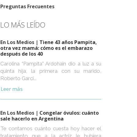
Preguntas Frecuentes
LO MÁS LEÍDO
En Los Medios
| Tiene 43 años Pampita,
otra vez mamá: cómo es el embarazo
después de los 40
Carolina “Pampita” Ardohain dio a luz a su
quinta hija, la primera con su marido,
Roberto Garcí...
Leer más
En Los Medios
| Congelar óvulos: cuánto
sale hacerlo en Argentina
Te contamos cuánto cuesta hoy hacer el
tratamiento que a la actriz le hubiera