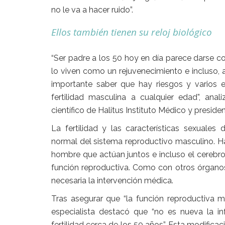
no le va a hacer ruido”.
Ellos también tienen su reloj biológico
“Ser padre a los 50 hoy en día parece darse 
lo viven como un rejuvenecimiento
e incluso, 
importante saber que hay riesgos y varios 
fertilidad masculina a cualquier edad”, anal
científico de Halitus Instituto Médico y presid
La
fertilidad y las características sexuales
de
normal del
sistema reproductivo masculino
. H
hombre que actúan juntos e incluso el cerebro
función reproductiva. Como con otros órganos 
necesaria la intervención médica.
Tras asegurar que “la función reproductiva m
especialista destacó que “no es nueva la i
fertilidad cerca de los 50 años”. Esta modifica