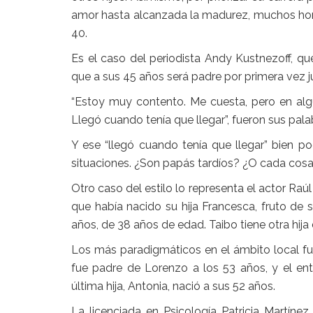
amor hasta alcanzada la madurez, muchos hom
40.
Es el caso del periodista Andy Kustnezoff, 
que a sus 45 años será padre por primera vez 
“Estoy muy contento. Me cuesta, pero en al
Llegó cuando tenía que llegar”, fueron sus pala
Y ese “llegó cuando tenía que llegar” bien p
situaciones. ¿Son papás tardíos? ¿O cada cosa 
Otro caso del estilo lo representa el actor Raú
que había nacido su hija Francesca, fruto de 
años, de 38 años de edad. Taibo tiene otra hija
Los más paradigmáticos en el ámbito local fu
fue padre de Lorenzo a los 53 años, y el en
última hija, Antonia, nació a sus 52 años.
La licenciada en Psicología Patricia Martínez,