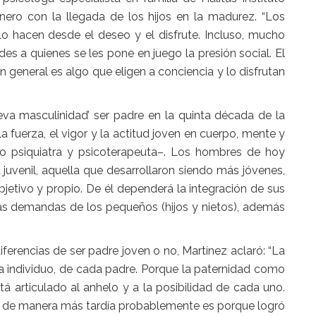
nero con la llegada de los hijos en la madurez. “Los
o hacen desde el deseo y el disfrute. Incluso, mucho
s a quienes se les pone en juego la presión social. El
 general es algo que eligen a conciencia y lo disfrutan
eva masculinidad’
ser padre en la quinta década de la
 la fuerza, el vigor y la actitud joven en cuerpo, mente y
co psiquiatra y psicoterapeuta–. Los hombres de hoy
 juvenil, aquella que desarrollaron siendo más jóvenes,
jetivo y propio. De él dependerá la integración de sus
 las demandas de los pequeños (hijos y nietos), además
ferencias de ser padre joven o no, Martínez aclaró: “La
a individuo, de cada
padre
. Porque la paternidad como
tá articulado al anhelo y a la posibilidad de cada uno.
re de manera más tardía probablemente es porque logró