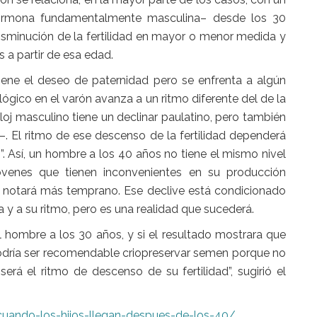
hormona fundamentalmente masculina– desde los 30
isminución de la fertilidad en mayor o menor medida y
 a partir de esa edad.
ene el deseo de paternidad pero se enfrenta a algún
ológico
en el varón avanza a un ritmo diferente del de la
loj masculino tiene un declinar paulatino, pero también
–. El ritmo de ese descenso de la fertilidad dependerá
. Así, un hombre a los 40 años no tiene el mismo nivel
óvenes que tienen inconvenientes en su producción
es notará más temprano. Ese declive está condicionado
 y a su ritmo, pero es una realidad que sucederá.
 hombre a los 30 años, y si el resultado mostrara que
odría ser recomendable
criopreservar semen
porque no
á el ritmo de descenso de su fertilidad”, sugirió el
cuando-los-hijos-llegan-despues-de-los-40/