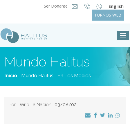
Ser Donante
English
TURNOS WEB
Tog
nav
Mundo Halitus
-
-
Inicio
Mundo Halitus
En Los Medios
Por: Diario La Nación |
03/08/02