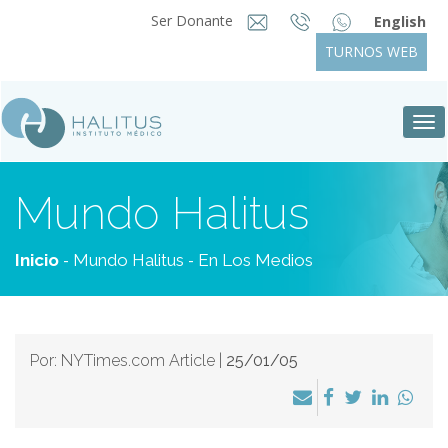
Ser Donante
English
TURNOS WEB
Tog
nav
Mundo Halitus
-
-
Inicio
Mundo Halitus
En Los Medios
Por: NYTimes.com Article |
25/01/05