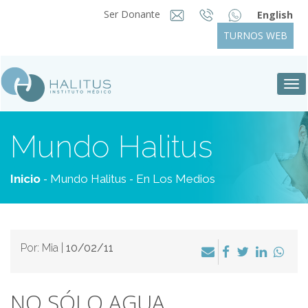
Ser Donante
English
TURNOS WEB
Tog
nav
Mundo Halitus
-
-
Inicio
Mundo Halitus
En Los Medios
Por: Mia |
10/02/11
NO SÓLO AGUA