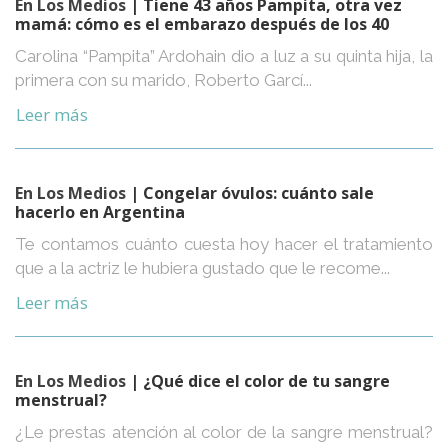
En Los Medios
| Tiene 43 años Pampita, otra vez
mamá: cómo es el embarazo después de los 40
Carolina “Pampita” Ardohain dio a luz a su quinta hija, la
primera con su marido, Roberto Garcí...
Leer más
En Los Medios
| Congelar óvulos: cuánto sale
hacerlo en Argentina
Te contamos cuánto cuesta hoy hacer el tratamiento
que a la actriz le hubiera gustado que le recome...
Leer más
En Los Medios
| ¿Qué dice el color de tu sangre
menstrual?
¿Le prestas atención al color de la sangre menstrual?