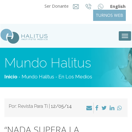
Ser Donante
English
TURNOS WEB
Tog
nav
Mundo Halitus
-
-
Inicio
Mundo Halitus
En Los Medios
Por: Revista Para Ti |
12/05/14
“NADA SUPERA LA