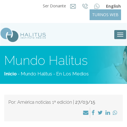
Ser Donante
English
TURNOS WEB
Tog
nav
Mundo Halitus
-
-
Inicio
Mundo Halitus
En Los Medios
Por: América noticias 1ª edición |
27/03/15