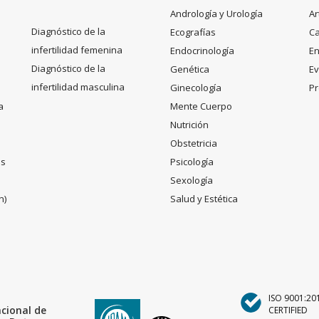
Andrología y Urología
Ar
Diagnóstico de la
Ecografías
C
infertilidad femenina
Endocrinología
En
Diagnóstico de la
Genética
Ev
infertilidad masculina
Ginecología
Pr
a
Mente Cuerpo
Nutrición
Obstetricia
es
Psicología
Sexología
n)
Salud y Estética
ISO 9001:20
acional de
CERTIFIED