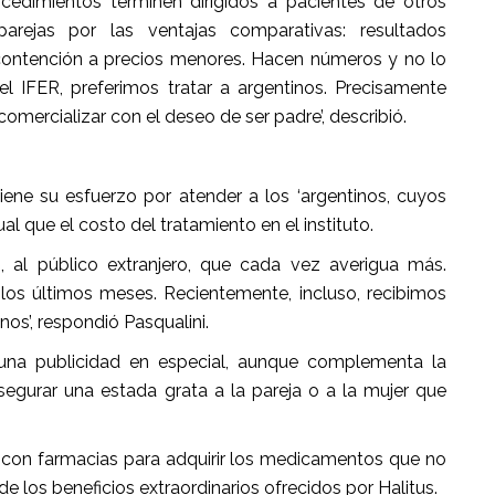
cedimientos terminen dirigidos a pacientes de otros
rejas por las ventajas comparativas: resultados
ontención a precios menores. Hacen números y no lo
el IFER, preferimos tratar a argentinos. Precisamente
rcializar con el deseo de ser padre’, describió.
ene su esfuerzo por atender a los ‘argentinos, cuyos
ual que el costo del tratamiento en el instituto.
 al público extranjero, que cada vez averigua más.
os últimos meses. Recientemente, incluso, recibimos
os’, respondió Pasqualini.
guna publicidad en especial, aunque complementa la
segurar una estada grata a la pareja o a la mujer que
 con farmacias para adquirir los medicamentos que no
e los beneficios extraordinarios ofrecidos por Halitus.