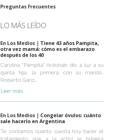
Preguntas Frecuentes
LO MÁS LEÍDO
En Los Medios
| Tiene 43 años Pampita,
otra vez mamá: cómo es el embarazo
después de los 40
Carolina “Pampita” Ardohain dio a luz a su
quinta hija, la primera con su marido,
Roberto Garcí...
Leer más
En Los Medios
| Congelar óvulos: cuánto
sale hacerlo en Argentina
Te contamos cuánto cuesta hoy hacer el
tratamiento que a la actriz le hubiera