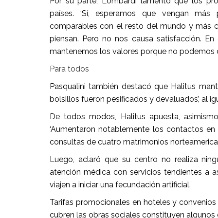
Por su parte, Lombardi lamentó que los pro
países. ‘Sí, esperamos que vengan más pa
comparables con el resto del mundo y más c
piensan. Pero no nos causa satisfacción. En 
mantenemos los valores porque no podemos come
Para todos
Pasqualini también destacó que Halitus manti
bolsillos fueron pesificados y devaluados’, al ig
De todos modos, Halitus apuesta, asimismo,
‘Aumentaron notablemente los contactos en l
consultas de cuatro matrimonios norteamerican
Luego, aclaró que su centro no realiza nin
atención médica con servicios tendientes a a
viajen a iniciar una fecundación artificial.
Tarifas promocionales en hoteles y convenios
cubren las obras sociales constituyen algunos d