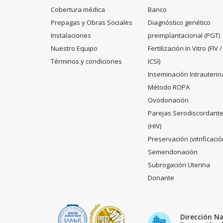
Cobertura médica
Banco
Prepagas y Obras Sociales
Diagnóstico genético
Instalaciones
preimplantacional (PGT)
Nuestro Equipo
Fertilización In Vitro (FIV /
Términos y condiciones
ICSI)
Inseminación Intrauterin
Método ROPA
Ovodonación
Parejas Serodiscordant
(HIV)
Preservación (vitrificació
Semendonación
Subrogación Uterina
Donante
Dirección N