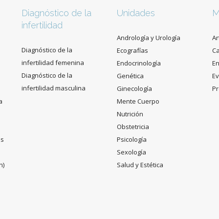
Diagnóstico de la
Unidades
M
infertilidad
Andrología y Urología
Ar
Diagnóstico de la
Ecografías
C
infertilidad femenina
Endocrinología
En
Diagnóstico de la
Genética
Ev
infertilidad masculina
Ginecología
Pr
a
Mente Cuerpo
Nutrición
Obstetricia
es
Psicología
Sexología
n)
Salud y Estética