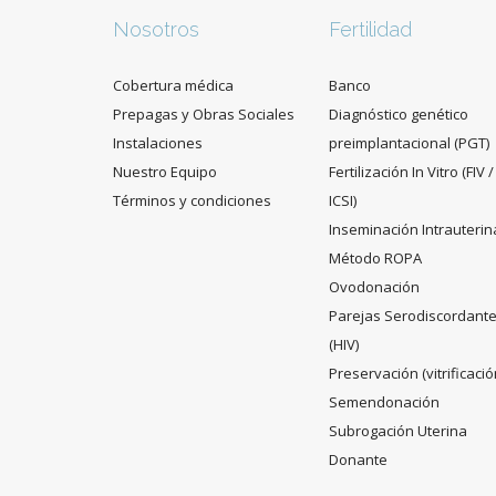
Nosotros
Fertilidad
Cobertura médica
Banco
Prepagas y Obras Sociales
Diagnóstico genético
Instalaciones
preimplantacional (PGT)
Nuestro Equipo
Fertilización In Vitro (FIV /
Términos y condiciones
ICSI)
Inseminación Intrauterin
Método ROPA
Ovodonación
Parejas Serodiscordant
(HIV)
Preservación (vitrificació
Semendonación
Subrogación Uterina
Donante