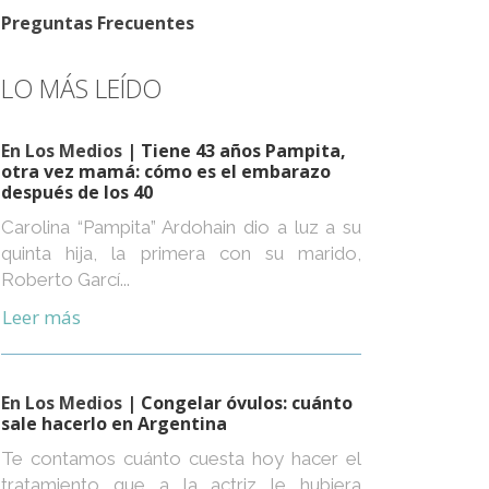
Preguntas Frecuentes
LO MÁS LEÍDO
En Los Medios
| Tiene 43 años Pampita,
otra vez mamá: cómo es el embarazo
después de los 40
Carolina “Pampita” Ardohain dio a luz a su
quinta hija, la primera con su marido,
Roberto Garcí...
Leer más
En Los Medios
| Congelar óvulos: cuánto
sale hacerlo en Argentina
Te contamos cuánto cuesta hoy hacer el
tratamiento que a la actriz le hubiera