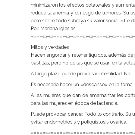
minimizaron los efectos colaterales y aumentaro
reduce la anemia y el riesgo de tumores. Su u
pero sobre todo subraya su valor social: «Le 
Por: Mariana Iglesias
«»«»«»«»«»«»«»«»«»«»«»«»«»«»«»«»«»«»
Mitos y verdades
Hacen engordar y retener líquidos, además de 
pastillas, pero no de las que se usan en la actu
A largo plazo puede provocar infertilidad. No.
Es necesario hacer un «descanso» en la toma. 
A las mujeres que dan de amamantar les corta 
para las mujeres en época de lactancia.
Puede provocar cáncer. Todo lo contrario. Su 
evitar endometriosis y poliquistosis ovárica.
«»«»«»«»«»«»«»«»«»«»«»«»«»«»«»«»«»«»