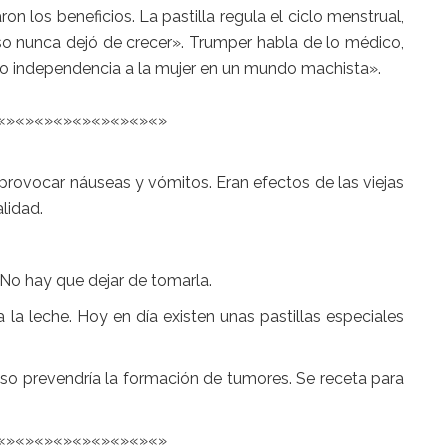
n los beneficios. La pastilla regula el ciclo menstrual,
so nunca dejó de crecer». Trumper habla de lo médico,
dio independencia a la mujer en un mundo machista».
«»«»«»«»«»«»«»«»«»
provocar náuseas y vómitos. Eran efectos de las viejas
alidad.
No hay que dejar de tomarla.
la leche. Hoy en día existen unas pastillas especiales
uso prevendría la formación de tumores. Se receta para
«»«»«»«»«»«»«»«»«»