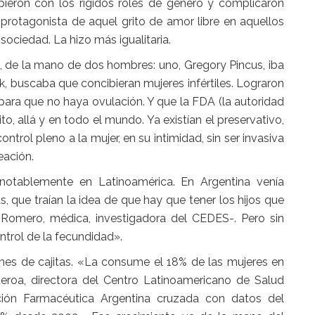
ieron con los rígidos roles de género y complicaron
 protagonista de aquel grito de amor libre en aquellos
sociedad. La hizo más igualitaria.
, de la mano de dos hombres: uno, Gregory Pincus, iba
ock, buscaba que concibieran mujeres infértiles. Lograron
ara que no haya ovulación. Y que la FDA (la autoridad
to, allá y en todo el mundo. Ya existían el preservativo,
ontrol pleno a la mujer, en su intimidad, sin ser invasiva
eación.
 notablemente en Latinoamérica. En Argentina venía
, que traían la idea de que hay que tener los hijos que
 Romero, médica, investigadora del CEDES-. Pero sin
ontrol de la fecundidad».
ones de cajitas. «La consume el 18% de las mujeres en
gueroa, directora del Centro Latinoamericano de Salud
ción Farmacéutica Argentina cruzada con datos del