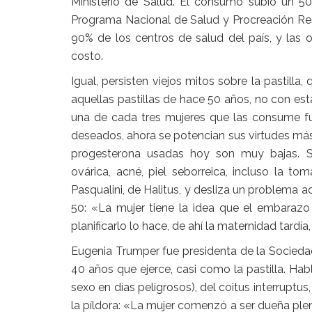
Ministerio de Salud. El consumo subió un 
Programa Nacional de Salud y Procreación Resp
90% de los centros de salud del país, y las 
costo.
Igual, persisten viejos mitos sobre la pastilla
aquellas pastillas de hace 50 años, no con est
una de cada tres mujeres que las consume fu
deseados, ahora se potencian sus virtudes más
progesterona usadas hoy son muy bajas. Se 
ovárica, acné, piel seborreica, incluso la to
Pasqualini, de Halitus, y desliza un problema a
50: «La mujer tiene la idea que el embarazo
planificarlo lo hace, de ahí la maternidad tard
Eugenia Trumper fue presidenta de la Socied
40 años que ejerce, casi como la pastilla. Hab
sexo en días peligrosos), del coitus interruptu
la píldora: «La mujer comenzó a ser dueña plena