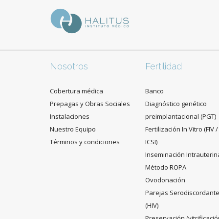
Nosotros
Fertilidad
Cobertura médica
Banco
Prepagas y Obras Sociales
Diagnóstico genético
Instalaciones
preimplantacional (PGT)
Nuestro Equipo
Fertilización In Vitro (FIV /
Términos y condiciones
ICSI)
Inseminación Intrauterin
Método ROPA
Ovodonación
Parejas Serodiscordant
(HIV)
Preservación (vitrificació