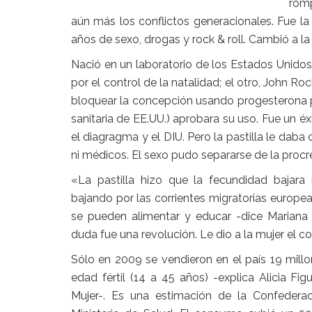
romp
aún más los conflictos generacionales. Fue la
años de sexo, drogas y rock & roll. Cambió a la 
Nació en un laboratorio de los Estados Unidos
por el control de la natalidad; el otro, John R
bloquear la concepción usando progesterona p
sanitaria de EE.UU.) aprobara su uso. Fue un éxi
el diagragma y el DIU. Pero la pastilla le daba c
ni médicos. El sexo pudo separarse de la procr
«La pastilla hizo que la fecundidad bajara
bajando por las corrientes migratorias europeas
se pueden alimentar y educar -dice Mariana
duda fue una revolución. Le dio a la mujer el c
Sólo en 2009 se vendieron en el país 19 mill
edad fértil (14 a 45 años) -explica Alicia Fi
Mujer-. Es una estimación de la Confedera