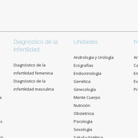
Diagnóstico de la
Unidades
M
infertilidad
Andrología y Urología
Ar
Diagnóstico de la
Ecografías
C
infertilidad femenina
Endocrinología
En
Diagnóstico de la
Genética
Ev
infertilidad masculina
Ginecología
Pr
a
Mente Cuerpo
Nutrición
Obstetricia
es
Psicología
Sexología
n)
Salud y Estética