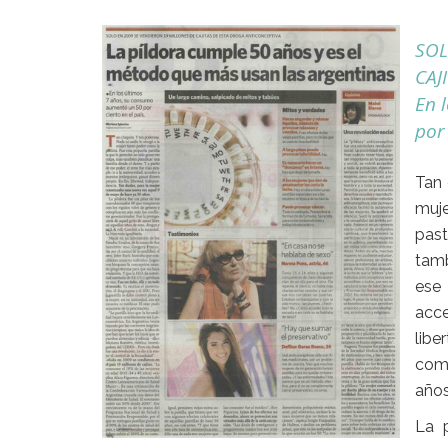
SOL
CAJ
En 
por 
Tan 
muj
past
tamb
ese 
acce
lib
come
años
La 