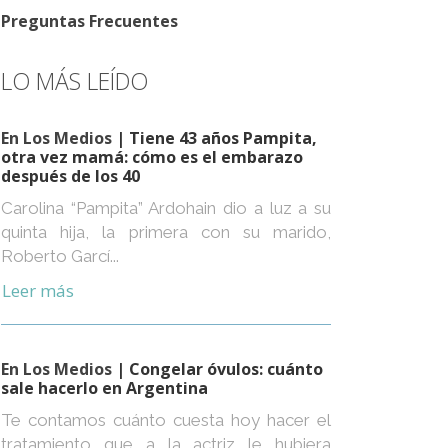
Preguntas Frecuentes
LO MÁS LEÍDO
En Los Medios
| Tiene 43 años Pampita,
otra vez mamá: cómo es el embarazo
después de los 40
Carolina “Pampita” Ardohain dio a luz a su
quinta hija, la primera con su marido,
Roberto Garcí...
Leer más
En Los Medios
| Congelar óvulos: cuánto
sale hacerlo en Argentina
Te contamos cuánto cuesta hoy hacer el
tratamiento que a la actriz le hubiera