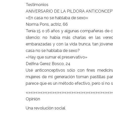
Testimonios
ANIVERSARIO DE LA PILDORA ANTICONCEP
«En casa no se hablaba de sexo»
Norma Pons, actriz, 66
Tenía 15 o 16 años y algunas compañeras de cla
silencio: no había más charlas en las ver
embarazadas y con la vida trunca, tan jóvenes
casa no se hablaba de sexo?
«Hay que sumar el preservativo»
Delfina Gerez Bosco, 24
Usé anticonceptivos sólo con fines medici
mujeres de mi generación toman pastillas p
parece que es un método efectivo, pero si no s
«»«»«»«»«»«»«»«»«»«»«»«»«»«»«»«»«»«»
Opinión
Una revolución social