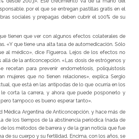
50% desde 2003». Ese crecimiento va de la mano del
onsable, por el que se entregan pastillas gratis en el
obras sociales y prepagas deben cubrir el 100% de su
, que tienen que ver con algunos efectos colaterales de
as. «Y que tiene una alta tasa de automedicación. Sólo
e al médico», dice Figueroa. Lejos de los efectos no
 allá de la anticoncepción. «Las dosis de estrógenos y
recetan para prevenir endometriosis, poliquistosis
man mujeres que no tienen relaciones», explica Sergio
ctual, que está en las antípodas de lo que ocurría en los
 le corta la carrera, y ahora que puede posponerlo y
ía, pero tampoco es bueno esperar tanto».
ad Médica Argentina de Anticoncepción, y hace más de
la de los tiempos de la abstinencia periódica (nada de
s, de los métodos de barrera y de la gran noticia que fue
 de su cuerpo y su fertilidad. Encima, con los años, se