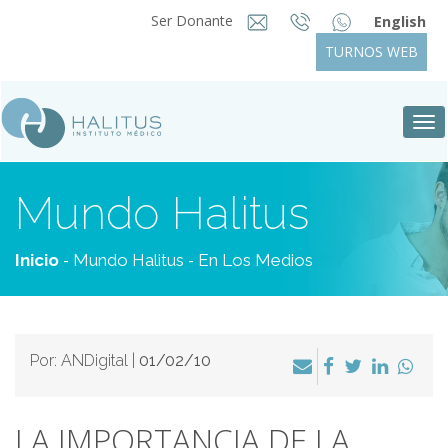
Ser Donante
English
TURNOS WEB
Tog
nav
Mundo Halitus
-
-
Inicio
Mundo Halitus
En Los Medios
Por: ANDigital |
01/02/10
LA IMPORTANCIA DE LA