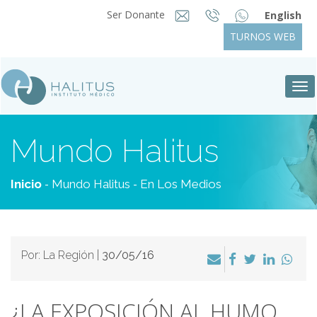
Ser Donante
English
TURNOS WEB
Tog
nav
Mundo Halitus
-
-
Inicio
Mundo Halitus
En Los Medios
Por: La Región |
30/05/16
¿LA EXPOSICIÓN AL HUMO