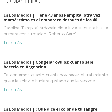
LO MÁS LEÍDO
En Los Medios
| Tiene 43 años Pampita, otra vez
mamá: cómo es el embarazo después de los 40
Carolina “Pampita” Ardohain dio a luz a su quinta hija, la
primera con su marido, Roberto Garcí...
Leer más
En Los Medios
| Congelar óvulos: cuánto sale
hacerlo en Argentina
Te contamos cuánto cuesta hoy hacer el tratamiento
que a la actriz le hubiera gustado que le recome...
Leer más
En Los Medios
| ¿Qué dice el color de tu sangre