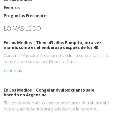
Eventos
Preguntas Frecuentes
LO MÁS LEÍDO
En Los Medios
| Tiene 43 años Pampita, otra vez
mamá: cómo es el embarazo después de los 40
Carolina “Pampita” Ardohain dio a luz a su quinta hija, la
primera con su marido, Roberto Garcí...
Leer más
En Los Medios
| Congelar óvulos: cuánto sale
hacerlo en Argentina
Te contamos cuánto cuesta hoy hacer el tratamiento
que a la actriz le hubiera gustado que le recome...