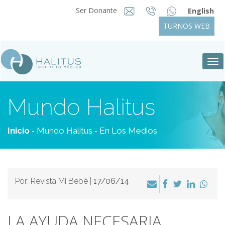
Ser Donante
English
TURNOS WEB
Tog
nav
Mundo Halitus
-
-
Inicio
Mundo Halitus
En Los Medios
Por: Revista Mi Bebé |
17/06/14
LA AYUDA NECESARIA