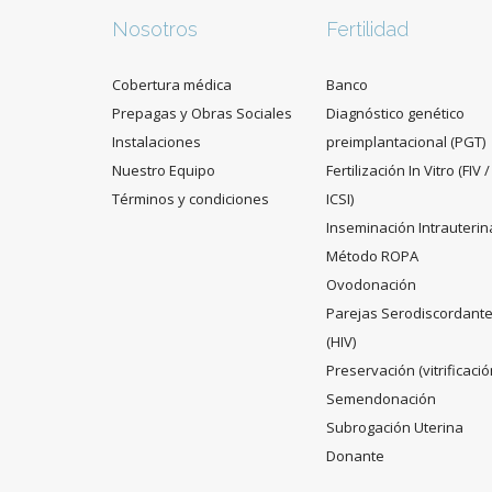
Nosotros
Fertilidad
Cobertura médica
Banco
Prepagas y Obras Sociales
Diagnóstico genético
Instalaciones
preimplantacional (PGT)
Nuestro Equipo
Fertilización In Vitro (FIV /
Términos y condiciones
ICSI)
Inseminación Intrauterin
Método ROPA
Ovodonación
Parejas Serodiscordant
(HIV)
Preservación (vitrificació
Semendonación
Subrogación Uterina
Donante