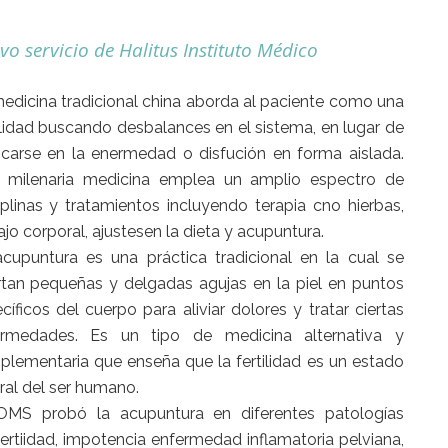
o servicio de Halitus Instituto Médico
edicina tradicional china aborda al paciente como una
lidad buscando desbalances en el sistema, en lugar de
carse en la enermedad o disfución en forma aislada.
a milenaria medicina emplea un amplio espectro de
iplinas y tratamientos incluyendo terapia cno hierbas,
ajo corporal, ajustesen la dieta y acupuntura.
cupuntura es una práctica tradicional en la cual se
rtan pequeñas y delgadas agujas en la piel en puntos
cíficos del cuerpo para aliviar dolores y tratar ciertas
ermedades. Es un tipo de medicina alternativa y
lementaria que enseña que la fertilidad es un estado
ral del ser humano.
OMS probó la acupuntura en diferentes patologías
rtiidad, impotencia enfermedad inflamatoria pelviana,