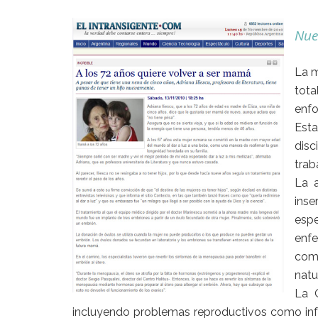
Nuev
La m
tota
enfo
Est
disc
trab
La a
inse
espe
enf
comp
natu
La 
incluyendo problemas reproductivos como infe