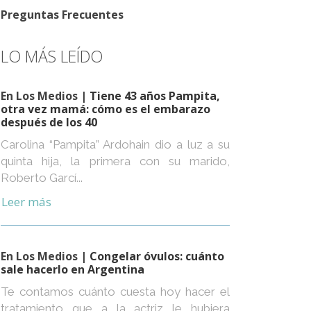
Preguntas Frecuentes
LO MÁS LEÍDO
En Los Medios
| Tiene 43 años Pampita,
otra vez mamá: cómo es el embarazo
después de los 40
Carolina “Pampita” Ardohain dio a luz a su
quinta hija, la primera con su marido,
Roberto Garcí...
Leer más
En Los Medios
| Congelar óvulos: cuánto
sale hacerlo en Argentina
Te contamos cuánto cuesta hoy hacer el
tratamiento que a la actriz le hubiera