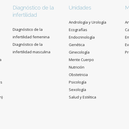
Diagnóstico de la
Unidades
M
infertilidad
Andrología y Urología
Ar
Diagnóstico de la
Ecografías
C
infertilidad femenina
Endocrinología
En
Diagnóstico de la
Genética
Ev
infertilidad masculina
Ginecología
Pr
a
Mente Cuerpo
Nutrición
Obstetricia
es
Psicología
Sexología
n)
Salud y Estética