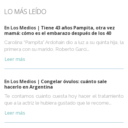
LO MÁS LEÍDO
En Los Medios
| Tiene 43 años Pampita, otra vez
mamá: cómo es el embarazo después de los 40
Carolina “Pampita” Ardohain dio a luz a su quinta hija, la
primera con su marido, Roberto Garcí...
Leer más
En Los Medios
| Congelar óvulos: cuánto sale
hacerlo en Argentina
Te contamos cuánto cuesta hoy hacer el tratamiento
que a la actriz le hubiera gustado que le recome...
Leer más