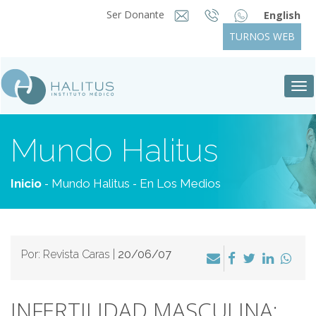
Ser Donante
English
TURNOS WEB
Tog
nav
Mundo Halitus
-
-
Inicio
Mundo Halitus
En Los Medios
Por: Revista Caras |
20/06/07
INFERTILIDAD MASCULINA: