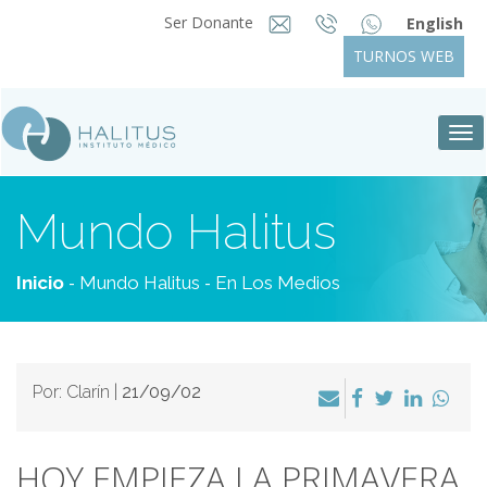
Ser Donante
English
TURNOS WEB
Tog
nav
Mundo Halitus
-
-
Inicio
Mundo Halitus
En Los Medios
Por: Clarín |
21/09/02
HOY EMPIEZA LA PRIMAVERA,