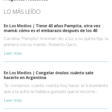
LO MÁS LEÍDO
En Los Medios
| Tiene 43 años Pampita, otra vez
mamá: cómo es el embarazo después de los 40
Carolina “Pampita” Ardohain dio a luz a su quinta hija, la
primera con su marido, Roberto Garcí...
Leer más
En Los Medios
| Congelar óvulos: cuánto sale
hacerlo en Argentina
Te contamos cuánto cuesta hoy hacer el tratamiento
que a la actriz le hubiera gustado que le recome...
Leer más