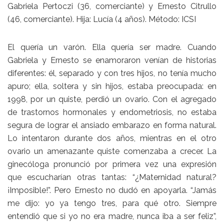
Gabriela Pertoczi (36, comerciante) y Ernesto Citrullo
(46, comerciante). Hija: Lucía (4 años). Método: ICSI
El quería un varón. Ella quería ser madre. Cuando
Gabriela y Ernesto se enamoraron venían de historias
diferentes: él, separado y con tres hijos, no tenía mucho
apuro; ella, soltera y sin hijos, estaba preocupada: en
1998, por un quiste, perdió un ovario. Con el agregado
de trastornos hormonales y endometriosis, no estaba
segura de lograr el ansiado embarazo en forma natural.
Lo intentaron durante dos años, mientras en el otro
ovario un amenazante quiste comenzaba a crecer. La
ginecóloga pronunció por primera vez una expresión
que escucharían otras tantas: “¿Maternidad natural?
¡Imposible!”. Pero Ernesto no dudó en apoyarla. “Jamás
me dijo: yo ya tengo tres, para qué otro. Siempre
entendió que si yo no era madre, nunca iba a ser feliz”,