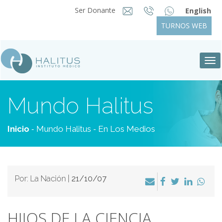
Ser Donante
English
TURNOS WEB
Tog
nav
Mundo Halitus
-
-
Inicio
Mundo Halitus
En Los Medios
Por: La Nación |
21/10/07
HIJOS DE LA CIENCIA