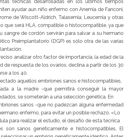
intas técnicas desarrolladas en los últimos tiempos
iten ayudar aun niño enfermo con Anemia de Fanconi,
rome de Wiscott-Aldrich, Talasemia, Leucemia y otras
o que será HLA, compatible o histocompatible, ya que
u sangre de cordón servirán para salvar a su hermano
tico Preimplantatorio (DGP) es sólo otra de las varias
lantación.
reciso analizar otro factor de importancia, la edad de la
ad de respuesta de los ovarios, declina a partir de los 30
rse a los 40.
tectado aquellos embriones sanos e histocompatibies,
lizada a la madre -que permitirá conseguir la mayor
ndados, se someterán a una selección genética. En
 embriones sanos -que no padezcan alguna enfermedad
hermano enfermo, para evitar un posible rechazo. «Lo
a para realizar el estudio, el desafío de esta técnica
les son sanos genéticamente e histocompatibles. El
 seleccionar un embrión genéticamente idéntico. Antes