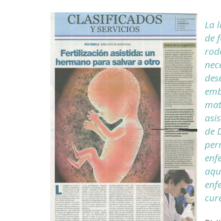
La 
de f
rod
nece
des
emb
mat
asi
de 
per
enf
aqu
enf
cure