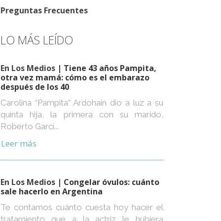
Preguntas Frecuentes
LO MÁS LEÍDO
En Los Medios
| Tiene 43 años Pampita,
otra vez mamá: cómo es el embarazo
después de los 40
Carolina “Pampita” Ardohain dio a luz a su
quinta hija, la primera con su marido,
Roberto Garcí...
Leer más
En Los Medios
| Congelar óvulos: cuánto
sale hacerlo en Argentina
Te contamos cuánto cuesta hoy hacer el
tratamiento que a la actriz le hubiera