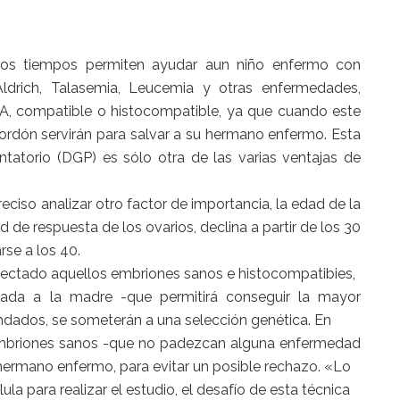
timos tiempos permiten ayudar aun niño enfermo con
drich, Talasemia, Leucemia y otras enfermedades,
A, compatible o histocompatible, ya que cuando este
ordón servirán para salvar a su hermano enfermo. Esta
ntatorio (DGP) es sólo otra de las varias ventajas de
reciso analizar otro factor de importancia, la edad de la
ad de respuesta de los ovarios, declina a partir de los 30
rse a los 40.
tectado aquellos embriones sanos e histocompatibies,
lizada a la madre -que permitirá conseguir la mayor
ndados, se someterán a una selección genética. En
 embriones sanos -que no padezcan alguna enfermedad
hermano enfermo, para evitar un posible rechazo. «Lo
a para realizar el estudio, el desafío de esta técnica