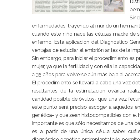
Dist
perm
Sínd
enfermedades, trayendo al mundo un hermanit
cuando este niño nace las células madre de s
enfermo. Esta aplicación del Diagnóstico Gené
ventajas de estudiar al embrión antes de la imp
Sin embargo, para iniciar el procedimiento es p
mujer, ya que la fertilidad y con ella la capacid
a 35 años para volverse aún más baja al acerca
El procedimiento se llevará a cabo una vez de
resultantes de la estimulación ovárica rea
cantidad posible de óvulos- que, una vez fecu
este punto será preciso escoger a aquellos
genética- y que sean histocompatibies con el 
importante es que sólo necesitamos de una célul
es a partir de una única célula saber cuá
diagnóstico genético preimplantatorio permite