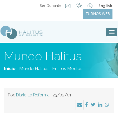
Ser Donante
English
TURNOS WEB
Tog
nav
Mundo Halitus
-
-
Inicio
Mundo Halitus
En Los Medios
Por:
Diario La Reforma |
25/02/01