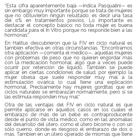
“Esta cifra aparentemente baja —indica Pasqualini— es
sin embargo muy importante porque se trata de mujeres
que no obtuvieron ningún resultado, es decir una tasa
del 0% en tratamientos previos. Lo importante es
destacar el concepto básico: no toda mujer es buena
candidata para el In Vitro porque no responde bien a las
hormonas”.
En Halitus descubrieron que la FIV en ciclo natural es
también efectiva en otras circunstancias. “Encontramos
otra aplicación —comenta el médico—, aquellas mujeres
con problemas de peso que no quieren engordar más
con la medicación hormonal, algo que a veces puede
ocurrir por retención de líquido. También se puede
aplicar en ciertas condiciones de salud, por ejemplo la
mujer obesa que suele responder muy mal a la
estimulación ovárica, lo cual tiene una explicación
hormonal. Precisamente hay mujeres gorditas que en
ciclos naturales se embarazan normalmente, pero si se
las estimula responden muy mal.”
Otra de las ventajas del FIV en ciclo natural es que
permite aplicarse en aquellos casos en los cuales el
embarazo de más de un bebé es contraproducente
desde el punto de vista médico, como en las anomalías
del desarrollo del útero, como el útero bicorne o con un
sólo cuerno, donde es riesgoso el embarazo de dos o
más. Tambien en un útero operado de miomas que tiene