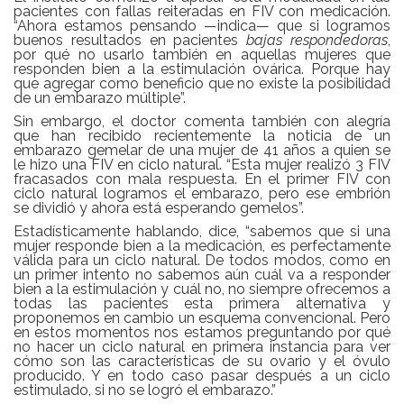
pacientes con fallas reiteradas en FIV con medicación.
“Ahora estamos pensando —indica— que si logramos
buenos resultados en pacientes
bajas respondedoras
,
por qué no usarlo también en aquellas mujeres que
responden bien a la estimulación ovárica. Porque hay
que agregar como beneficio que no existe la posibilidad
de un embarazo múltiple”.
Sin embargo, el doctor comenta también con alegría
que han recibido recientemente la noticia de un
embarazo gemelar de una mujer de 41 años a quien se
le hizo una FIV en ciclo natural. “Esta mujer realizó 3 FIV
fracasados con mala respuesta. En el primer FIV con
ciclo natural logramos el embarazo, pero ese embrión
se dividió y ahora está esperando gemelos”.
Estadísticamente hablando, dice, “sabemos que si una
mujer responde bien a la medicación, es perfectamente
válida para un ciclo natural. De todos modos, como en
un primer intento no sabemos aún cuál va a responder
bien a la estimulación y cuál no, no siempre ofrecemos a
todas las pacientes esta primera alternativa y
proponemos en cambio un esquema convencional. Pero
en estos momentos nos estamos preguntando por qué
no hacer un ciclo natural en primera instancia para ver
cómo son las características de su ovario y el óvulo
producido. Y en todo caso pasar después a un ciclo
estimulado, si no se logró el embarazo.”