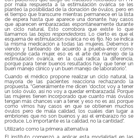
por mala respuesta a la estimulación ovárica se les
planteó la posibilidad de la donación de óvulos, pero en
el tiempo que transcurre mientras permanece en la lista
de espera hasta que aparece una donante, hay casos
que aparecen embarazadas espontáneamente durante
un ciclo natural. Esto corrobora que existe lo que
llamamos las
bajas respondedoras.
Lo cierto es que el
esquema de estimulación ovárica no es fijo. No se indica
la misma medicación a todas las mujeres. Debemos ir
viendo y tanteando de acuerdo a prueba-error cómo
responde cada mujer, eso es el arte del manejo de la
estimulación ovárica, en la cual radica la diferencia,
porque para tener buenos resultados hay que tener un
buen manejo clínico y un buen manejo de laboratorio”.
Cuando el médico propone realizar un ciclo natural, la
mayoría de las pacientes reacciona rechazando la
propuesta. “Generalmente me dicen ‘doctor, voy a tener
un solo óvulo, así no voy a quedar embarazada’. Porque
las mujeres tienen incorporado que cuanto más óvulos
tengan más chances van a tener, y eso no es así, porque
como vimos hay casos en que se obtienen muchos
óvulos pero de mala calidad, los cuales dan lugar a
embriones que no son buenos y así el embarazo no se
produce. Lo importante es la calidad, no la cantidad”.
Utilizarlo como la primera alternativa
El instituto comenzó a aplicar esta modalidad en las