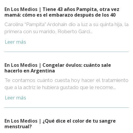
En Los Medios
| Tiene 43 años Pampita, otra vez
mamá: cómo es el embarazo después de los 40
Carolina “Pampita” Ardohain dio a luz a su quinta hija, la
primera con su marido, Roberto Garcí...
Leer más
En Los Medios
| Congelar óvulos: cuánto sale
hacerlo en Argentina
Te contamos cuánto cuesta hoy hacer el tratamiento
que a la actriz le hubiera gustado que le recome...
Leer más
En Los Medios
| ¿Qué dice el color de tu sangre
menstrual?