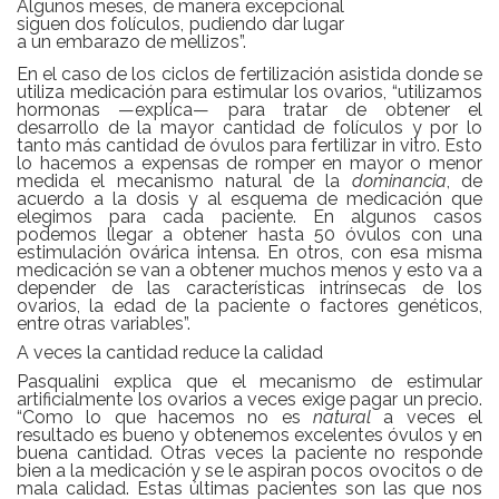
Algunos meses, de manera excepcional
siguen dos folículos, pudiendo dar lugar
a un embarazo de mellizos”.
En el caso de los ciclos de fertilización asistida donde se
utiliza medicación para estimular los ovarios, “utilizamos
hormonas —explica— para tratar de obtener el
desarrollo de la mayor cantidad de folículos y por lo
tanto más cantidad de óvulos para fertilizar in vitro. Esto
lo hacemos a expensas de romper en mayor o menor
medida el mecanismo natural de la
dominancia
, de
acuerdo a la dosis y al esquema de medicación que
elegimos para cada paciente. En algunos casos
podemos llegar a obtener hasta 50 óvulos con una
estimulación ovárica intensa. En otros, con esa misma
medicación se van a obtener muchos menos y esto va a
depender de las características intrínsecas de los
ovarios, la edad de la paciente o factores genéticos,
entre otras variables”.
A veces la cantidad reduce la calidad
Pasqualini explica que el mecanismo de estimular
artificialmente los ovarios a veces exige pagar un precio.
“Como lo que hacemos no es
natural
a veces el
resultado es bueno y obtenemos excelentes óvulos y en
buena cantidad. Otras veces la paciente no responde
bien a la medicación y se le aspiran pocos ovocitos o de
mala calidad. Estas últimas pacientes son las que nos