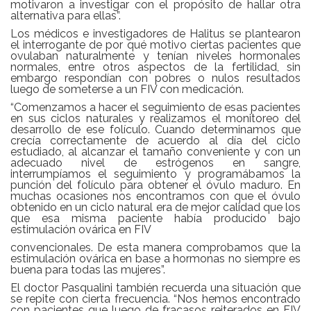
motivaron a investigar con el propósito de hallar otra
alternativa para ellas”.
Los médicos e investigadores de Halitus se plantearon
el interrogante de por qué motivo ciertas pacientes que
ovulaban naturalmente y tenían niveles hormonales
normales, entre otros aspectos de la fertilidad, sin
embargo respondían con pobres o nulos resultados
luego de someterse a un FIV con medicación.
“Comenzamos a hacer el seguimiento de esas pacientes
en sus ciclos naturales y realizamos el monitoreo del
desarrollo de ese folículo. Cuando determinamos que
crecía correctamente de acuerdo al día del ciclo
estudiado, al alcanzar el tamaño conveniente y con un
adecuado nivel de estrógenos en sangre,
interrumpíamos el seguimiento y programábamos la
punción del folículo para obtener el óvulo maduro. En
muchas ocasiones nos encontramos con que el óvulo
obtenido en un ciclo natural era de mejor calidad que los
que esa misma paciente había producido bajo
estimulación ovárica en FIV
convencionales. De esta manera comprobamos que la
estimulación ovárica en base a hormonas no siempre es
buena para todas las mujeres”.
El doctor Pasqualini también recuerda una situación que
se repite con cierta frecuencia. “Nos hemos encontrado
con pacientes que luego de fracasos reiterados en FIV