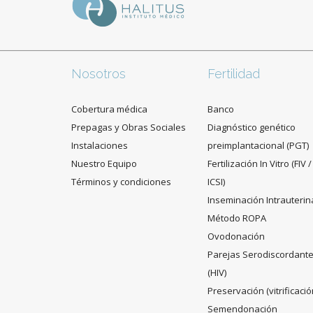
Nosotros
Fertilidad
Cobertura médica
Banco
Prepagas y Obras Sociales
Diagnóstico genético
Instalaciones
preimplantacional (PGT)
Nuestro Equipo
Fertilización In Vitro (FIV /
Términos y condiciones
ICSI)
Inseminación Intrauterin
Método ROPA
Ovodonación
Parejas Serodiscordant
(HIV)
Preservación (vitrificació
Semendonación