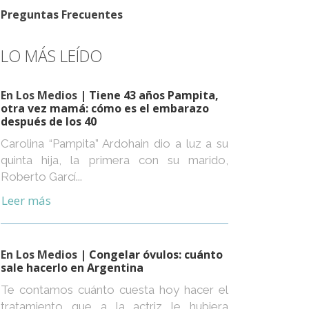
Preguntas Frecuentes
LO MÁS LEÍDO
En Los Medios
| Tiene 43 años Pampita,
otra vez mamá: cómo es el embarazo
después de los 40
Carolina “Pampita” Ardohain dio a luz a su
quinta hija, la primera con su marido,
Roberto Garcí...
Leer más
En Los Medios
| Congelar óvulos: cuánto
sale hacerlo en Argentina
Te contamos cuánto cuesta hoy hacer el
tratamiento que a la actriz le hubiera