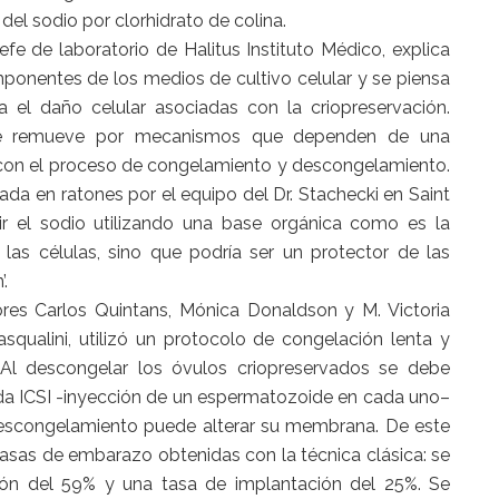
 del sodio por clorhidrato de colina.
jefe de laboratorio de Halitus Instituto Médico, explica
mponentes de los medios de cultivo celular y se piensa
el daño celular asociadas con la criopreservación.
 se remueve por mecanismos que dependen de una
 con el proceso de congelamiento y descongelamiento.
ada en ratones por el equipo del Dr. Stachecki en Saint
ir el sodio utilizando una base orgánica como es la
las células, sino que podría ser un protector de las
.
ores Carlos Quintans, Mónica Donaldson y M. Victoria
asqualini, utilizó un protocolo de congelación lenta y
. Al descongelar los óvulos criopreservados se debe
ada ICSI -inyección de un espermatozoide en cada uno–
escongelamiento puede alterar su membrana. De este
asas de embarazo obtenidas con la técnica clásica: se
ción del 59% y una tasa de implantación del 25%. Se