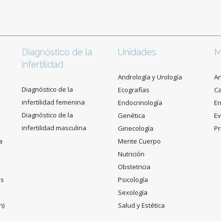
Diagnóstico de la
Unidades
M
infertilidad
Andrología y Urología
Ar
Diagnóstico de la
Ecografías
C
infertilidad femenina
Endocrinología
En
Diagnóstico de la
Genética
Ev
infertilidad masculina
Ginecología
Pr
a
Mente Cuerpo
Nutrición
Obstetricia
es
Psicología
Sexología
n)
Salud y Estética