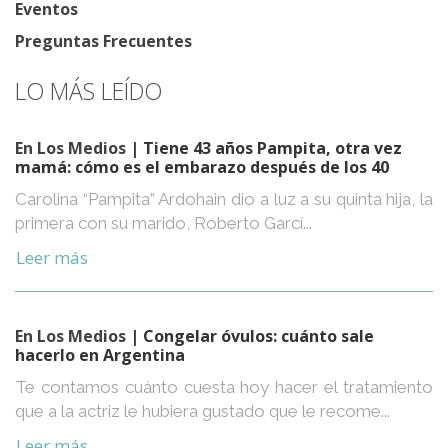
Eventos
Preguntas Frecuentes
LO MÁS LEÍDO
En Los Medios
| Tiene 43 años Pampita, otra vez
mamá: cómo es el embarazo después de los 40
Carolina “Pampita” Ardohain dio a luz a su quinta hija, la
primera con su marido, Roberto Garcí...
Leer más
En Los Medios
| Congelar óvulos: cuánto sale
hacerlo en Argentina
Te contamos cuánto cuesta hoy hacer el tratamiento
que a la actriz le hubiera gustado que le recome...
Leer más