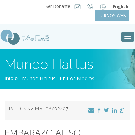
Ser Donante
English
TURNOS WEB
Tog
nav
Mundo Halitus
-
-
Inicio
Mundo Halitus
En Los Medios
Por: Revista Mía |
08/02/07
EMBARAZO AL SOL