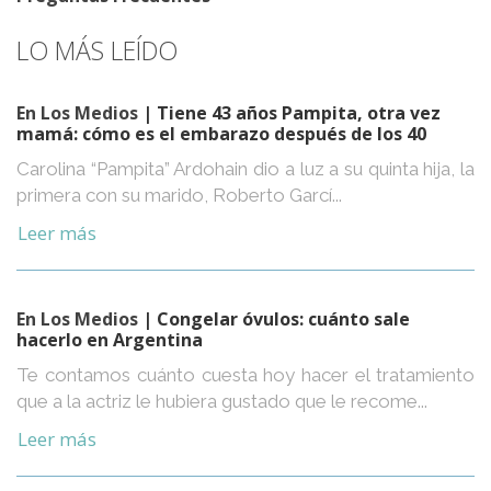
LO MÁS LEÍDO
En Los Medios
| Tiene 43 años Pampita, otra vez
mamá: cómo es el embarazo después de los 40
Carolina “Pampita” Ardohain dio a luz a su quinta hija, la
primera con su marido, Roberto Garcí...
Leer más
En Los Medios
| Congelar óvulos: cuánto sale
hacerlo en Argentina
Te contamos cuánto cuesta hoy hacer el tratamiento
que a la actriz le hubiera gustado que le recome...
Leer más