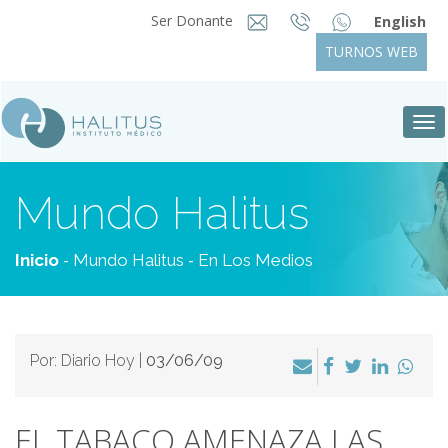
Ser Donante
English
TURNOS WEB
Tog
nav
Mundo Halitus
-
-
Inicio
Mundo Halitus
En Los Medios
Por: Diario Hoy |
03/06/09
EL TABACO AMENAZA LAS