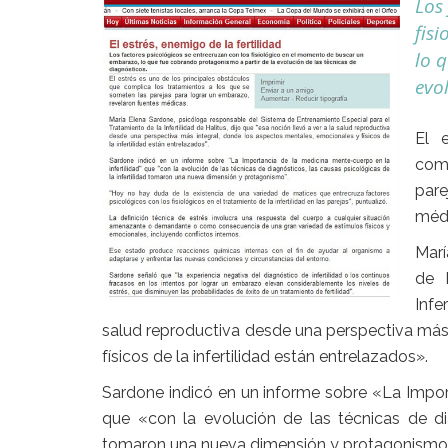
Los 
fis
lo 
evol
El 
com
par
médi
Marí
de 
Infe
salud reproductiva desde una perspectiva más
físicos de la infertilidad están entrelazados».
Sardone indicó en un informe sobre «La Import
que «con la evolución de las técnicas de dia
tomaron una nueva dimensión y protagonismo