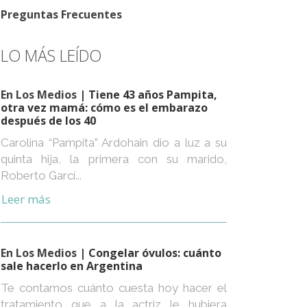
Preguntas Frecuentes
LO MÁS LEÍDO
En Los Medios
| Tiene 43 años Pampita,
otra vez mamá: cómo es el embarazo
después de los 40
Carolina “Pampita” Ardohain dio a luz a su
quinta hija, la primera con su marido,
Roberto Garcí...
Leer más
En Los Medios
| Congelar óvulos: cuánto
sale hacerlo en Argentina
Te contamos cuánto cuesta hoy hacer el
tratamiento que a la actriz le hubiera