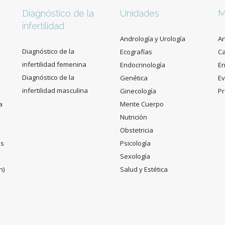
Diagnóstico de la
Unidades
M
infertilidad
Andrología y Urología
Ar
Diagnóstico de la
Ecografías
C
infertilidad femenina
Endocrinología
En
Diagnóstico de la
Genética
Ev
infertilidad masculina
Ginecología
Pr
a
Mente Cuerpo
Nutrición
Obstetricia
es
Psicología
Sexología
n)
Salud y Estética