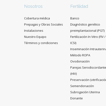
Nosotros
Fertilidad
Cobertura médica
Banco
Prepagas y Obras Sociales
Diagnóstico genético
Instalaciones
preimplantacional (PGT)
Nuestro Equipo
Fertilización In Vitro (FIV /
Términos y condiciones
ICSI)
Inseminación Intrauterin
Método ROPA
Ovodonación
Parejas Serodiscordant
(HIV)
Preservación (vitrificació
Semendonación
Subrogación Uterina
Donante