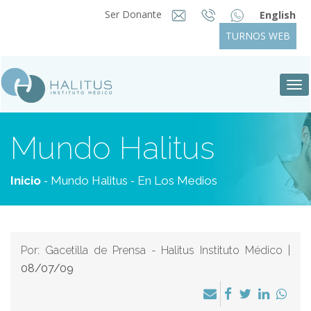
Ser Donante
English
TURNOS WEB
Tog
nav
Mundo Halitus
-
-
Inicio
Mundo Halitus
En Los Medios
Por: Gacetilla de Prensa - Halitus Instituto Médico |
08/07/09