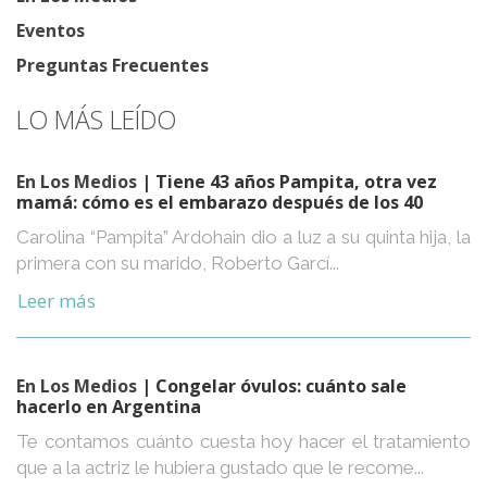
Eventos
Preguntas Frecuentes
LO MÁS LEÍDO
En Los Medios
| Tiene 43 años Pampita, otra vez
mamá: cómo es el embarazo después de los 40
Carolina “Pampita” Ardohain dio a luz a su quinta hija, la
primera con su marido, Roberto Garcí...
Leer más
En Los Medios
| Congelar óvulos: cuánto sale
hacerlo en Argentina
Te contamos cuánto cuesta hoy hacer el tratamiento
que a la actriz le hubiera gustado que le recome...