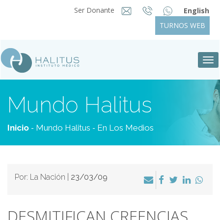
Ser Donante
English
TURNOS WEB
Tog
nav
Mundo Halitus
-
-
Inicio
Mundo Halitus
En Los Medios
Por: La Nación |
23/03/09
DESMITIFICAN CREENCIAS