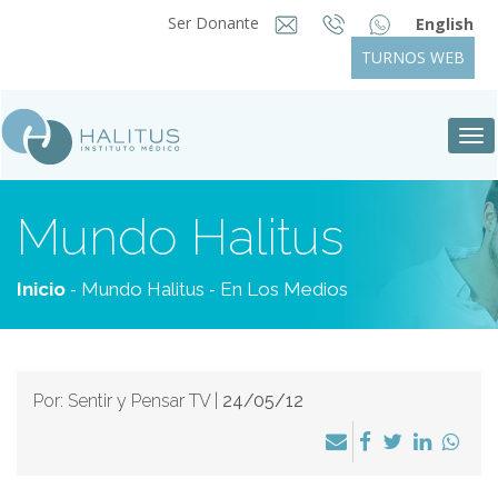
Ser Donante
English
TURNOS WEB
Tog
nav
Mundo Halitus
-
-
Inicio
Mundo Halitus
En Los Medios
Por: Sentir y Pensar TV |
24/05/12