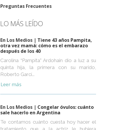
Preguntas Frecuentes
LO MÁS LEÍDO
En Los Medios
| Tiene 43 años Pampita,
otra vez mamá: cómo es el embarazo
después de los 40
Carolina “Pampita” Ardohain dio a luz a su
quinta hija, la primera con su marido,
Roberto Garcí...
Leer más
En Los Medios
| Congelar óvulos: cuánto
sale hacerlo en Argentina
Te contamos cuánto cuesta hoy hacer el
tratamiento que a la actriz le hubiera