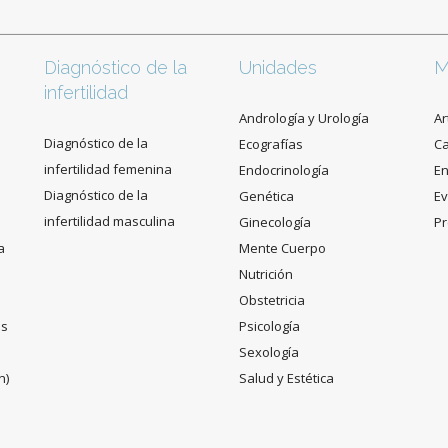
Diagnóstico de la
Unidades
M
infertilidad
Andrología y Urología
Ar
Diagnóstico de la
Ecografías
C
infertilidad femenina
Endocrinología
En
Diagnóstico de la
Genética
Ev
infertilidad masculina
Ginecología
Pr
a
Mente Cuerpo
Nutrición
Obstetricia
es
Psicología
Sexología
n)
Salud y Estética