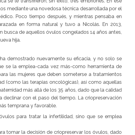
ica se le transfirieron, sin éxito, tres embriones. En ese
os mediante una novedosa técnica desarrollada por el
 Médico. Poco tiempo después, y mientras pensaba en
razada en forma natural y tuvo a Nicolás. En 2013,
en busca de aquellos óvulos congelados 14 años antes,
ueva hija.
o ha demostrado nuevamente su eficacia, y no solo se
ino que se la emplea-cada vez más-como herramienta de
 para las mujeres que deben someterse a tratamientos
ad (como las terapias oncológicas), así como aquellas
maternidad más allá de los 35 años, dado que la calidad
a declinar con el paso del tiempo. La criopreservación
más temprana y favorable.
vulos para tratar la infertilidad, sino que se emplea
tomar la decisión de criopreservar los óvulos, dado