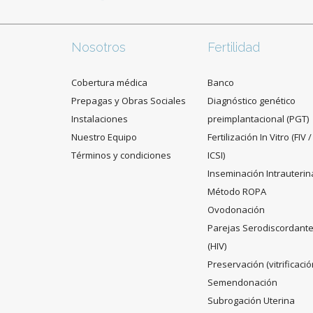
Nosotros
Fertilidad
Cobertura médica
Banco
Prepagas y Obras Sociales
Diagnóstico genético
Instalaciones
preimplantacional (PGT)
Nuestro Equipo
Fertilización In Vitro (FIV /
Términos y condiciones
ICSI)
Inseminación Intrauterin
Método ROPA
Ovodonación
Parejas Serodiscordant
(HIV)
Preservación (vitrificació
Semendonación
Subrogación Uterina