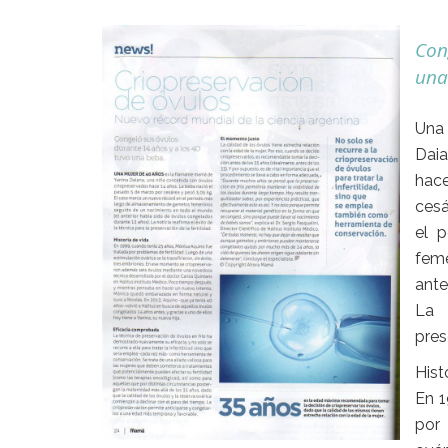
Con
una
Una
Daia
hac
cesá
el 
feme
ante
La 
pres
Hist
En 1
por 