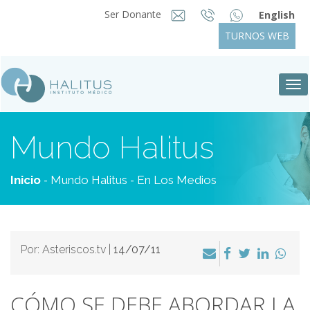
Ser Donante
English
TURNOS WEB
Tog
nav
Mundo Halitus
-
-
Inicio
Mundo Halitus
En Los Medios
Por: Asteriscos.tv |
14/07/11
CÓMO SE DEBE ABORDAR LA