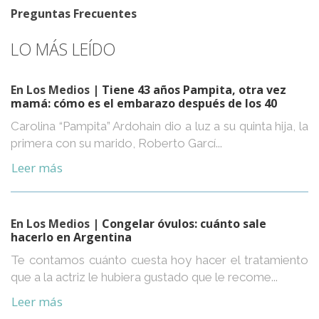
Preguntas Frecuentes
LO MÁS LEÍDO
En Los Medios
| Tiene 43 años Pampita, otra vez
mamá: cómo es el embarazo después de los 40
Carolina “Pampita” Ardohain dio a luz a su quinta hija, la
primera con su marido, Roberto Garcí...
Leer más
En Los Medios
| Congelar óvulos: cuánto sale
hacerlo en Argentina
Te contamos cuánto cuesta hoy hacer el tratamiento
que a la actriz le hubiera gustado que le recome...
Leer más