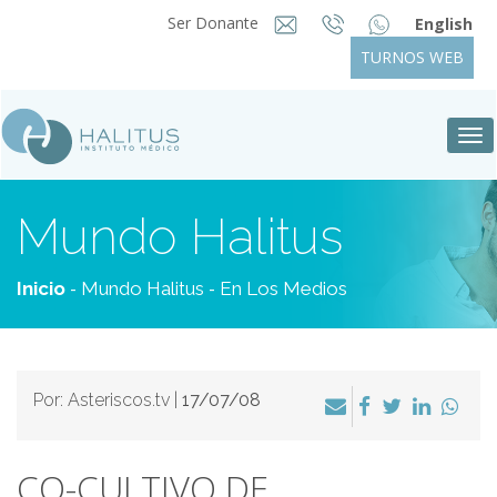
Ser Donante
English
TURNOS WEB
Tog
nav
Mundo Halitus
-
-
Inicio
Mundo Halitus
En Los Medios
Por: Asteriscos.tv |
17/07/08
CO-CULTIVO DE