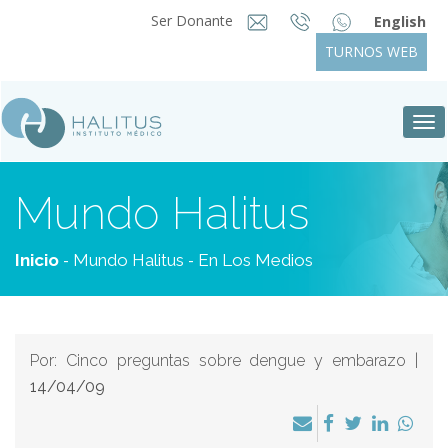
Ser Donante
English
TURNOS WEB
Tog
nav
Mundo Halitus
-
-
Inicio
Mundo Halitus
En Los Medios
Por: Cinco preguntas sobre dengue y embarazo |
14/04/09