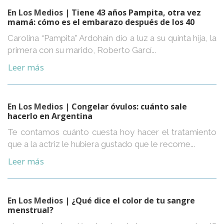
En Los Medios
| Tiene 43 años Pampita, otra vez
mamá: cómo es el embarazo después de los 40
Carolina “Pampita” Ardohain dio a luz a su quinta hija, la
primera con su marido, Roberto Garcí...
Leer más
En Los Medios
| Congelar óvulos: cuánto sale
hacerlo en Argentina
Te contamos cuánto cuesta hoy hacer el tratamiento
que a la actriz le hubiera gustado que le recome...
Leer más
En Los Medios
| ¿Qué dice el color de tu sangre
menstrual?