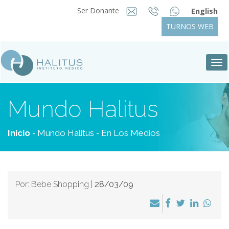
Ser Donante
English
TURNOS WEB
Tog
nav
Mundo Halitus
-
-
Inicio
Mundo Halitus
En Los Medios
Por: Bebe Shopping |
28/03/09