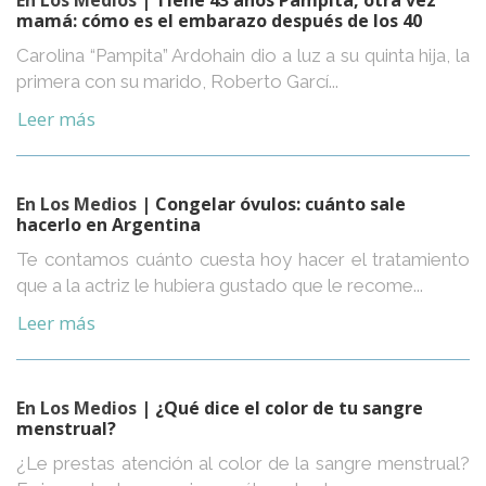
En Los Medios
| Tiene 43 años Pampita, otra vez
mamá: cómo es el embarazo después de los 40
Carolina “Pampita” Ardohain dio a luz a su quinta hija, la
primera con su marido, Roberto Garcí...
Leer más
En Los Medios
| Congelar óvulos: cuánto sale
hacerlo en Argentina
Te contamos cuánto cuesta hoy hacer el tratamiento
que a la actriz le hubiera gustado que le recome...
Leer más
En Los Medios
| ¿Qué dice el color de tu sangre
menstrual?
¿Le prestas atención al color de la sangre menstrual?