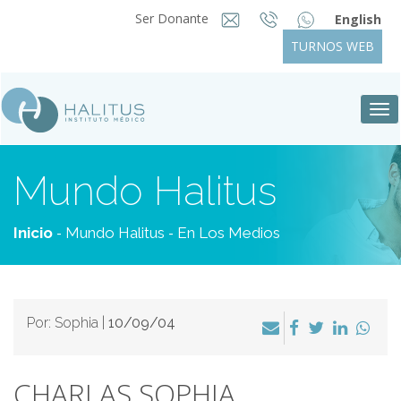
Ser Donante
English
TURNOS WEB
Tog
nav
Mundo Halitus
-
-
Inicio
Mundo Halitus
En Los Medios
Por: Sophia |
10/09/04
CHARLAS SOPHIA