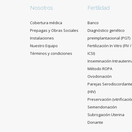
Nosotros
Fertilidad
Cobertura médica
Banco
Prepagas y Obras Sociales
Diagnóstico genético
Instalaciones
preimplantacional (PGT)
Nuestro Equipo
Fertilización In Vitro (FIV /
Términos y condiciones
ICSI)
Inseminación Intrauterin
Método ROPA
Ovodonación
Parejas Serodiscordant
(HIV)
Preservación (vitrificació
Semendonación
Subrogación Uterina
Donante