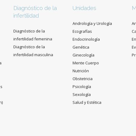
Diagnóstico de la
Unidades
M
infertilidad
Andrología y Urología
Ar
Diagnóstico de la
Ecografías
C
infertilidad femenina
Endocrinología
En
Diagnóstico de la
Genética
Ev
infertilidad masculina
Ginecología
Pr
a
Mente Cuerpo
Nutrición
Obstetricia
es
Psicología
Sexología
n)
Salud y Estética