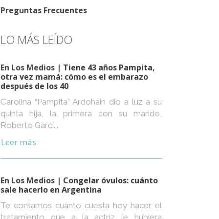
Preguntas Frecuentes
LO MÁS LEÍDO
En Los Medios
| Tiene 43 años Pampita,
otra vez mamá: cómo es el embarazo
después de los 40
Carolina “Pampita” Ardohain dio a luz a su
quinta hija, la primera con su marido,
Roberto Garcí...
Leer más
En Los Medios
| Congelar óvulos: cuánto
sale hacerlo en Argentina
Te contamos cuánto cuesta hoy hacer el
tratamiento que a la actriz le hubiera