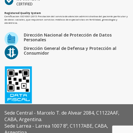
CERTIFIED
Registered Quality System
Certificación ISO 9001:2015 Prestación del servicio de atención administrativa del paciente particular y
de obras sociales, que requieran servicios médicos de especialistas en fertilidad, ginecología y
obstetricia.
Dirección Nacional de Protección de Datos
Personales
Dirección General de Defensa y Protección al
Consumidor
Sede Central - Marcelo T. de Alvear 2084, C1122AAF,
CABA, Argentina.
Sede Larrea - Larrea 1007 8º, C1117ABE, CABA,
Argentina.