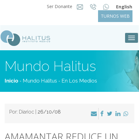
Ser Donante
English
TURNOS WEB
Tog
nav
Mundo Halitus
-
-
Inicio
Mundo Halitus
En Los Medios
Por: Diarioc |
26/10/08
AMAMANTAR REDUCE UN